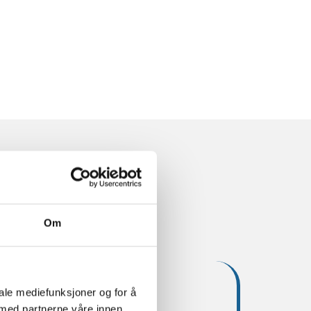
Om
ied Kinesiologi
iale mediefunksjoner og for å
 med partnerne våre innen