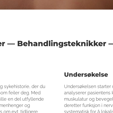
er — Behandlingsteknikker 
Undersøkelse
ig sykehistorie, der du
Undersøkelsen starter 
som feiler deg. Med
analyserer pasientens 
ille en del utfyllende
muskulatur og bevegel
ammenhenger og
deretter funksjon i ner
ss om evt. tidligere
systematisk for å lokal