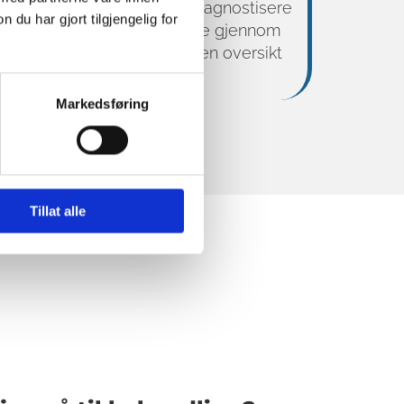
ruker muskeltesting for å diagnostisere
u har gjort tilgjengelig for
 nervesystemet kommunisere gjennom
uke disse signalene til å få en oversikt
r kroppens tilstand.
Markedsføring
Tillat alle