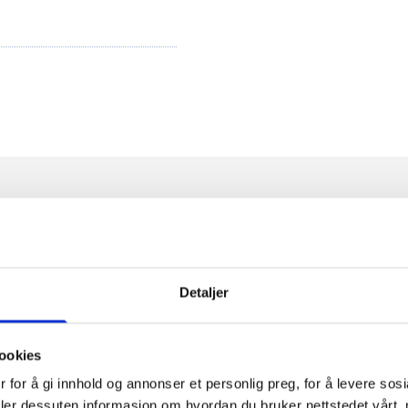
Behandlingsteknikker
Detaljer
ookies
kk
Appl
 for å gi innhold og annonser et personlig preg, for å levere sos
deler dessuten informasjon om hvordan du bruker nettstedet vårt,