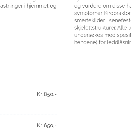
astninger i hjemmet og
og vurdere om disse 
symptomer. Kiroprakto
smertekilder i senefest
skjelettstrukturer. All
undersøkes med spesif
hendene) for leddlåsnin
Kr. 850,-
Kr. 650,-