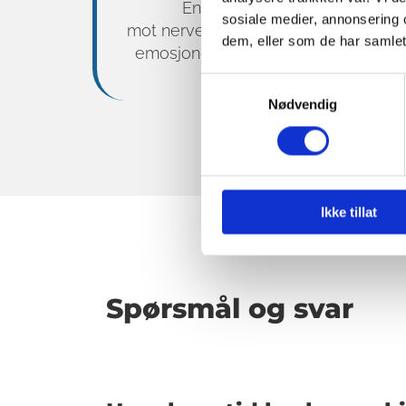
En lett behandlingsteknikk s
sosiale medier, annonsering 
mot nervesystemet og underbevissthe
dem, eller som de har samlet
emosjonelle mønstre som er linket
kroniske plager.
Samtykkevalg
Nødvendig
Ikke tillat
Spø
rsmål og svar