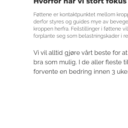
Hvorfor har vi stort fokus
Føttene er kontaktpunktet mellom krop
derfor styres og guides mye av bevegel
kroppen herfra. Feilstillinger i føttene v
forplante seg som belastningskader i r
Vi vil alltid gjøre vårt beste for a
bra som mulig. I de aller fleste tilf
forvente en bedring innen 3 uker