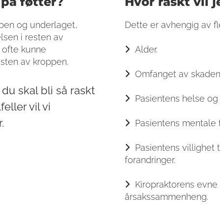
 på føtter?
Hvor raskt vil 
pen og underlaget,
Dette er avhengig av fl
sen i resten av
il ofte kunne
Alder.

esten av kroppen.
Omfanget av skaden

t du skal bli så raskt
Pasientens helse og vi

eller vil vi
.
Pasientens mentale 

Pasientens villighet t

forandringer.
Kiropraktorens evne ti

årsakssammenheng.