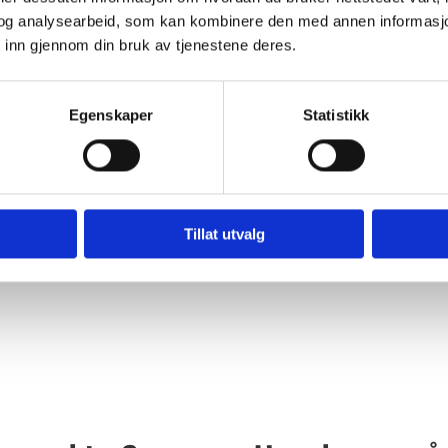
om jobber opp
En teknikk hvor man b
og analysearbeid, som kan kombinere den med annen informasjon d
ten, for å korrigere
og behandle. Fordi
 inn gjennom din bruk av tjenestene deres.
 opp mot fysiske og
muskulatur, kan vi br
ove
Egenskaper
Statistikk
Tillat utvalg