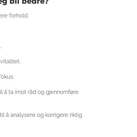
jeg bli bedre?
ere forhold.
.
talitet.
fokus.
il å ta imot råd og gjennomføre
l å analysere og korrigere riktig