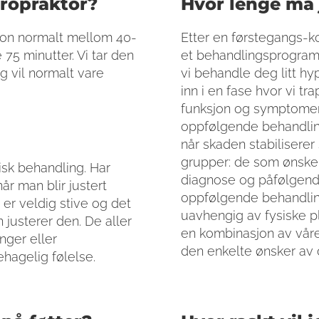
iropraktor?
Hvor lenge må 
jon normalt mellom 40-
Etter en førstegangs-ko
 75 minutter. Vi tar den
et behandlingsprogram 
g vil normalt vare
vi behandle deg litt hy
inn i en fase hvor vi t
funksjon og symptome
oppfølgende behandling
når skaden stabiliserer 
grupper: de som ønsker
isk behandling. Har
diagnose og påfølgende
år man blir justert
oppfølgende behandling
er veldig stive og det
uavhengig av fysiske pl
 justerer den. De aller
en kombinasjon av våre
nger eller
den enkelte ønsker av de
hagelig følelse.