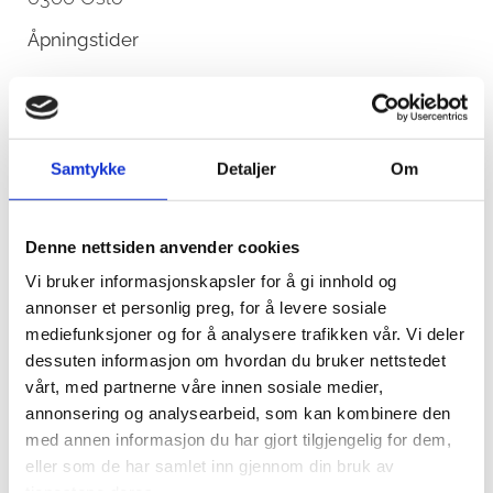
Åpningstider
Ma.
08:00 - 18:00
Ti.
08:00 - 16:00
On.
08:00 - 18:00
To.
08:00 - 16:00
Samtykke
Detaljer
Om
Fr.
08:00 - 13:00
Denne nettsiden anvender cookies
Vi bruker informasjonskapsler for å gi innhold og
annonser et personlig preg, for å levere sosiale
mediefunksjoner og for å analysere trafikken vår. Vi deler
Navn*
dessuten informasjon om hvordan du bruker nettstedet
vårt, med partnerne våre innen sosiale medier,
annonsering og analysearbeid, som kan kombinere den
med annen informasjon du har gjort tilgjengelig for dem,
Telefon*
eller som de har samlet inn gjennom din bruk av
tjenestene deres.